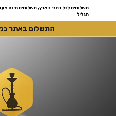
שִׂים
לֵב:
משלוחים לכל רחבי הארץ, משלוחים חינם מעל
בְּאֲתָר
זֶה
מֻפְעֶלֶת
הגליל
מַעֲרֶכֶת
נָגִישׁ
בִּקְלִיק
הַמְּסַיַּעַת
התשלום באתר במזומן
לִנְגִישׁוּת
הָאֲתָר.
לְחַץ
Control-
F11
לְהַתְאָמַת
הָאֲתָר
לְעִוְורִים
הַמִּשְׁתַּמְּשִׁים
בְּתוֹכְנַת
קוֹרֵא־מָסָךְ;
לְחַץ
Control-
F10
לִפְתִיחַת
תַּפְרִיט
נְגִישׁוּת.