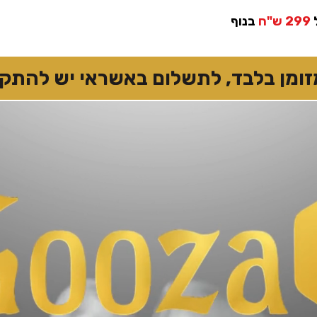
299 ש"ח
בנוף
 בלבד, לתשלום באשראי יש להתקשר 7874167