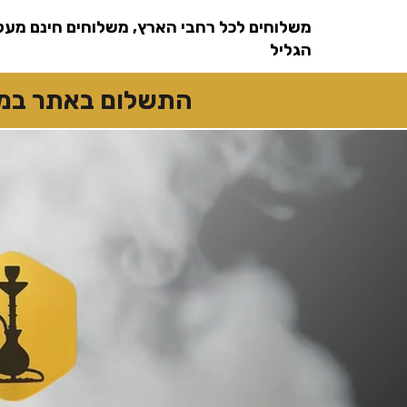
שִׂים
לֵב:
משלוחים לכל רחבי הארץ, משלוחים חינם מעל
בְּאֲתָר
זֶה
מֻפְעֶלֶת
הגליל
מַעֲרֶכֶת
נָגִישׁ
בִּקְלִיק
הַמְּסַיַּעַת
התשלום באתר במזומן
לִנְגִישׁוּת
הָאֲתָר.
לְחַץ
Control-
F11
לְהַתְאָמַת
הָאֲתָר
לְעִוְורִים
הַמִּשְׁתַּמְּשִׁים
בְּתוֹכְנַת
קוֹרֵא־מָסָךְ;
לְחַץ
Control-
F10
לִפְתִיחַת
תַּפְרִיט
נְגִישׁוּת.