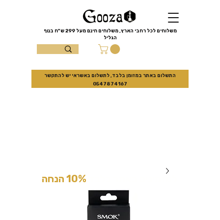
שִׂים
לֵב:
בְּאֲתָר
זֶה
מֻפְעֶלֶת
מַעֲרֶכֶת
משלוחים לכל רחבי הארץ, משלוחים חינם מעל
299 ש"ח
בנוף
נָגִישׁ
הגליל
בִּקְלִיק
הַמְּסַיַּעַת
עצמון 10 נוף
לִנְגִישׁוּת
הָאֲתָר.
הגליל
התשלום באתר במזומן בלבד, לתשלום באשראי יש להתקשר
0547874167
למזמינים באתר בלבד
10% הנחה