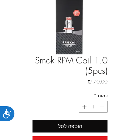
Smok RPM Coil 1.0
(5pcs)
מחיר
כמות
*
נג
הוספה לסל