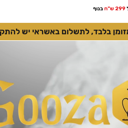
299 ש"ח
בנוף
 בלבד, לתשלום באשראי יש להתקשר 7874167