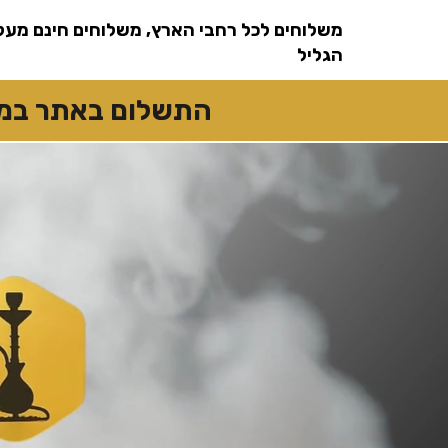
שִׂים
לֵב:
משלוחים לכל רחבי הארץ, משלוחים חינם מעל
בְּאֲתָר
זֶה
מֻפְעֶלֶת
הגליל
מַעֲרֶכֶת
נָגִישׁ
בִּקְלִיק
הַמְּסַיַּעַת
התשלום באתר במזומן
לִנְגִישׁוּת
הָאֲתָר.
לְחַץ
Control-
F11
לְהַתְאָמַת
הָאֲתָר
לְעִוְורִים
הַמִּשְׁתַּמְּשִׁים
בְּתוֹכְנַת
קוֹרֵא־מָסָךְ;
לְחַץ
Control-
F10
לִפְתִיחַת
תַּפְרִיט
נְגִישׁוּת.