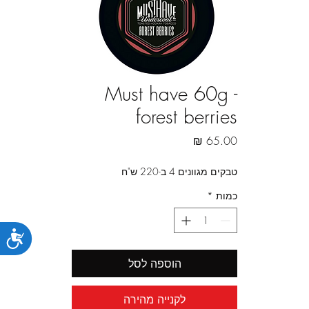
Must have 60g -
forest berries
מחיר
טבקים מגוונים 4 ב-220 ש"ח
כמות
*
נג
הוספה לסל
לקנייה מהירה