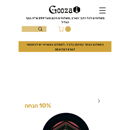
שִׂים
לֵב:
בְּאֲתָר
זֶה
מֻפְעֶלֶת
מַעֲרֶכֶת
משלוחים לכל רחבי הארץ, משלוחים חינם מעל
299 ש"ח
בנוף
נָגִישׁ
הגליל
בִּקְלִיק
הַמְּסַיַּעַת
עצמון 10 נוף
לִנְגִישׁוּת
הָאֲתָר.
הגליל
התשלום באתר במזומן בלבד, לתשלום באשראי יש להתקשר
0547874167
למזמינים באתר בלבד
10% הנחה