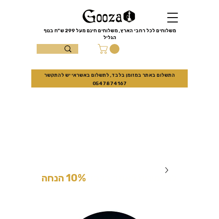
שִׂים
לֵב:
בְּאֲתָר
זֶה
מֻפְעֶלֶת
מַעֲרֶכֶת
משלוחים לכל רחבי הארץ, משלוחים חינם מעל
299 ש"ח
בנוף
נָגִישׁ
הגליל
בִּקְלִיק
הַמְּסַיַּעַת
עצמון 10 נוף
לִנְגִישׁוּת
הָאֲתָר.
הגליל
התשלום באתר במזומן בלבד, לתשלום באשראי יש להתקשר
0547874167
למזמינים באתר בלבד
10% הנחה