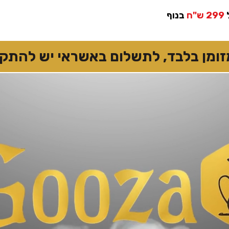
299 ש"ח
בנוף
 בלבד, לתשלום באשראי יש להתקשר 7874167