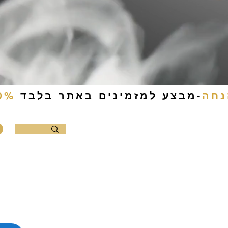
-מבצע למזמינים באתר בלבד
0%
ם להכנה עצמית
קמפינג
צור קשר