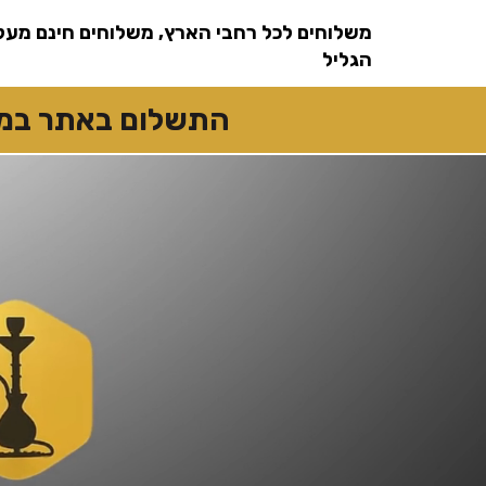
שִׂים
לֵב:
משלוחים לכל רחבי הארץ, משלוחים חינם מעל
בְּאֲתָר
זֶה
מֻפְעֶלֶת
הגליל
מַעֲרֶכֶת
נָגִישׁ
בִּקְלִיק
הַמְּסַיַּעַת
התשלום באתר במזומן
לִנְגִישׁוּת
הָאֲתָר.
לְחַץ
Control-
F11
לְהַתְאָמַת
הָאֲתָר
לְעִוְורִים
הַמִּשְׁתַּמְּשִׁים
בְּתוֹכְנַת
קוֹרֵא־מָסָךְ;
לְחַץ
Control-
F10
לִפְתִיחַת
תַּפְרִיט
נְגִישׁוּת.