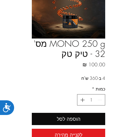
MONO 250 g מס'
32 - טיק טק
מחיר
4 ב-360 ש"ח
כמות
*
נג
הוספה לסל
לקנייה מהירה