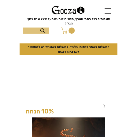
שִׂים
לֵב:
בְּאֲתָר
זֶה
מֻפְעֶלֶת
מַעֲרֶכֶת
משלוחים לכל רחבי הארץ, משלוחים חינם מעל
299 ש"ח
בנוף
נָגִישׁ
הגליל
בִּקְלִיק
הַמְּסַיַּעַת
עצמון 10 נוף
לִנְגִישׁוּת
הָאֲתָר.
הגליל
התשלום באתר במזומן בלבד, לתשלום באשראי יש להתקשר
0547874167
למזמינים באתר בלבד
10% הנחה