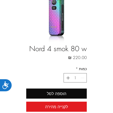
Nord 4 smok 80 w
מחיר
כמות
*
נג
הוספה לסל
לקנייה מהירה