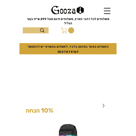
שִׂים
לֵב:
בְּאֲתָר
זֶה
מֻפְעֶלֶת
מַעֲרֶכֶת
משלוחים לכל רחבי הארץ, משלוחים חינם מעל
299 ש"ח
בנוף
נָגִישׁ
הגליל
בִּקְלִיק
הַמְּסַיַּעַת
עצמון 10 נוף
לִנְגִישׁוּת
הָאֲתָר.
הגליל
התשלום באתר במזומן בלבד, לתשלום באשראי יש להתקשר
0547874167
למזמינים באתר בלבד
10% הנחה