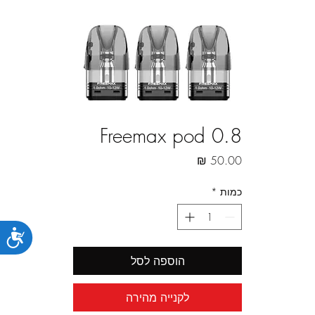
Freemax pod 0.8
מחיר
כמות
*
נג
הוספה לסל
לקנייה מהירה