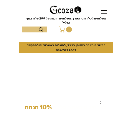
שִׂים
לֵב:
בְּאֲתָר
זֶה
מֻפְעֶלֶת
מַעֲרֶכֶת
משלוחים לכל רחבי הארץ, משלוחים חינם מעל
299 ש"ח
בנוף
נָגִישׁ
הגליל
בִּקְלִיק
הַמְּסַיַּעַת
עצמון 10 נוף
לִנְגִישׁוּת
הָאֲתָר.
הגליל
התשלום באתר במזומן בלבד, לתשלום באשראי יש להתקשר
0547874167
למזמינים באתר בלבד
10% הנחה