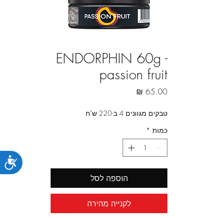
ENDORPHIN 60g -
passion fruit
מחיר
טבקים מגוונים 4 ב-220 ש"ח
כמות
*
נג
הוספה לסל
לקנייה מהירה