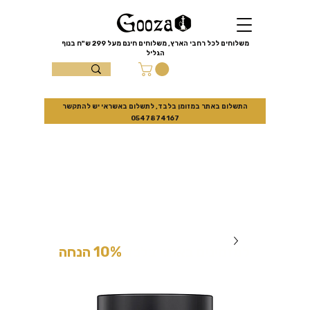
שִׂים
לֵב:
בְּאֲתָר
זֶה
מֻפְעֶלֶת
מַעֲרֶכֶת
משלוחים לכל רחבי הארץ, משלוחים חינם מעל
299 ש"ח
בנוף
נָגִישׁ
הגליל
בִּקְלִיק
הַמְּסַיַּעַת
עצמון 10 נוף
לִנְגִישׁוּת
הָאֲתָר.
הגליל
התשלום באתר במזומן בלבד, לתשלום באשראי יש להתקשר
0547874167
למזמינים באתר בלבד
10% הנחה