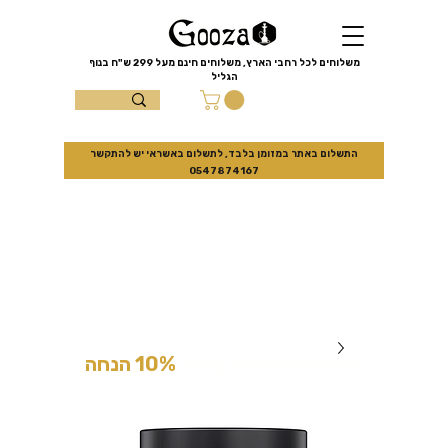
שִׂים
לֵב:
בְּאֲתָר
זֶה
מֻפְעֶלֶת
מַעֲרֶכֶת
משלוחים לכל רחבי הארץ, משלוחים חינם מעל
299 ש"ח
בנוף
נָגִישׁ
הגליל
בִּקְלִיק
הַמְּסַיַּעַת
עצמון 10 נוף
לִנְגִישׁוּת
הָאֲתָר.
הגליל
התשלום באתר במזומן בלבד, לתשלום באשראי יש להתקשר
0547874167
למזמינים באתר בלבד
10% הנחה