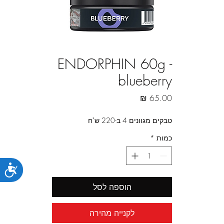
ENDORPHIN 60g -
blueberry
מחיר
טבקים מגוונים 4 ב-220 ש"ח
כמות
*
נג
הוספה לסל
לקנייה מהירה