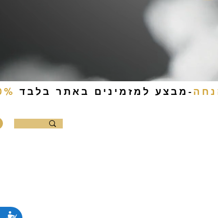
-מבצע למזמינים באתר בלבד
0%
ם להכנה עצמית
קמפינג
צור קשר
נג