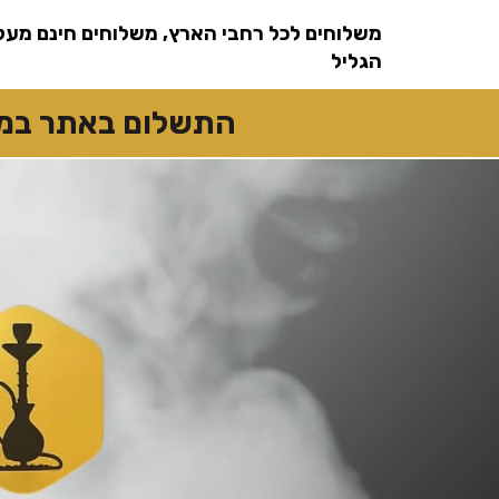
שִׂים
לֵב:
משלוחים לכל רחבי הארץ, משלוחים חינם מעל
בְּאֲתָר
זֶה
מֻפְעֶלֶת
הגליל
מַעֲרֶכֶת
נָגִישׁ
בִּקְלִיק
הַמְּסַיַּעַת
התשלום באתר במזומן
לִנְגִישׁוּת
הָאֲתָר.
לְחַץ
Control-
F11
לְהַתְאָמַת
הָאֲתָר
לְעִוְורִים
הַמִּשְׁתַּמְּשִׁים
בְּתוֹכְנַת
קוֹרֵא־מָסָךְ;
לְחַץ
Control-
F10
לִפְתִיחַת
תַּפְרִיט
נְגִישׁוּת.