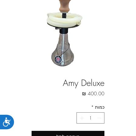
Amy Deluxe
מחיר
כמות
*
נג