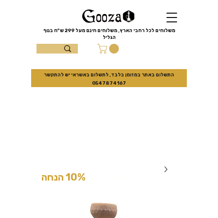
שִׂים
לֵב:
בְּאֲתָר
זֶה
מֻפְעֶלֶת
מַעֲרֶכֶת
משלוחים לכל רחבי הארץ, משלוחים חינם מעל
299 ש"ח
בנוף
נָגִישׁ
הגליל
בִּקְלִיק
הַמְּסַיַּעַת
עצמון 10 נוף
לִנְגִישׁוּת
הָאֲתָר.
הגליל
התשלום באתר במזומן בלבד, לתשלום באשראי יש להתקשר
0547874167
למזמינים באתר בלבד
10% הנחה