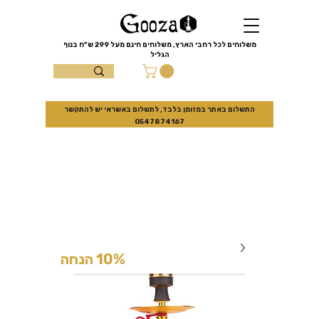
שִׂים
לֵב:
בְּאֲתָר
זֶה
מֻפְעֶלֶת
מַעֲרֶכֶת
משלוחים לכל רחבי הארץ, משלוחים חינם מעל
299 ש"ח
בנוף
נָגִישׁ
הגליל
בִּקְלִיק
הַמְּסַיַּעַת
עצמון 10 נוף
לִנְגִישׁוּת
הָאֲתָר.
הגליל
התשלום באתר במזומן בלבד, לתשלום באשראי יש להתקשר
0547874167
למזמינים באתר בלבד
10% הנחה