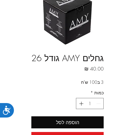
גחלים AMY גודל 26
מחיר
3 ב100 ש"ח
כמות
*
נג
הוספה לסל