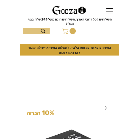
שִׂים
לֵב:
בְּאֲתָר
זֶה
מֻפְעֶלֶת
מַעֲרֶכֶת
משלוחים לכל רחבי הארץ, משלוחים חינם מעל
299 ש"ח
בנוף
נָגִישׁ
הגליל
בִּקְלִיק
הַמְּסַיַּעַת
עצמון 10 נוף
לִנְגִישׁוּת
הָאֲתָר.
הגליל
התשלום באתר במזומן בלבד, לתשלום באשראי יש להתקשר
0547874167
למזמינים באתר בלבד
10% הנחה