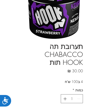
תערובת תה
CHABACCO
HOOK תות
מחיר
4 ב100 ש"ח
כמות
*
נג