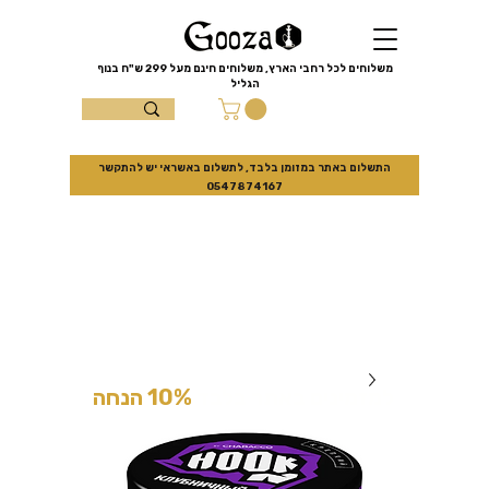
שִׂים
לֵב:
בְּאֲתָר
זֶה
מֻפְעֶלֶת
מַעֲרֶכֶת
משלוחים לכל רחבי הארץ, משלוחים חינם מעל
299 ש"ח
בנוף
נָגִישׁ
הגליל
בִּקְלִיק
הַמְּסַיַּעַת
עצמון 10 נוף
לִנְגִישׁוּת
הָאֲתָר.
הגליל
התשלום באתר במזומן בלבד, לתשלום באשראי יש להתקשר
0547874167
למזמינים באתר בלבד
10% הנחה