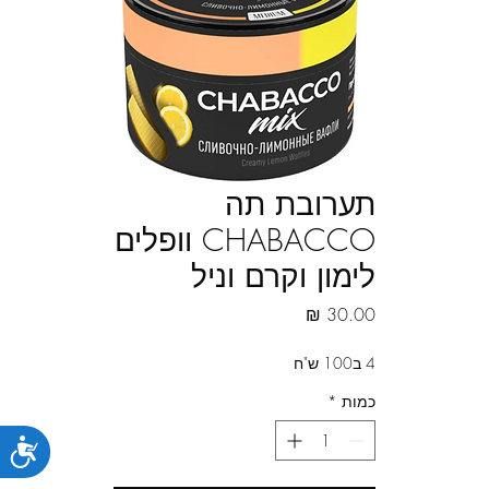
תערובת תה
CHABACCO וופלים
לימון וקרם וניל
מחיר
4 ב100 ש"ח
כמות
*
נג