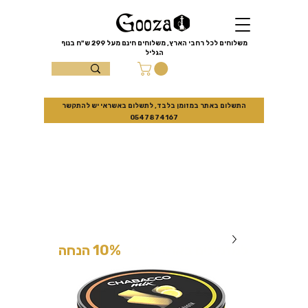
שִׂים
לֵב:
בְּאֲתָר
זֶה
מֻפְעֶלֶת
מַעֲרֶכֶת
משלוחים לכל רחבי הארץ, משלוחים חינם מעל
299 ש"ח
בנוף
נָגִישׁ
הגליל
בִּקְלִיק
הַמְּסַיַּעַת
עצמון 10 נוף
לִנְגִישׁוּת
הָאֲתָר.
הגליל
התשלום באתר במזומן בלבד, לתשלום באשראי יש להתקשר
0547874167
למזמינים באתר בלבד
10% הנחה