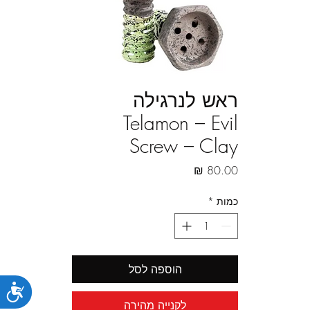
ראש לנרגילה
Telamon – Evil
Screw – Clay
מחיר
כמות
*
הוספה לסל
נג
לקנייה מהירה