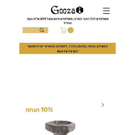
שִׂים
לֵב:
בְּאֲתָר
זֶה
מֻפְעֶלֶת
מַעֲרֶכֶת
משלוחים לכל רחבי הארץ, משלוחים חינם מעל
299 ש"ח
בנוף
נָגִישׁ
הגליל
בִּקְלִיק
הַמְּסַיַּעַת
עצמון 10 נוף
לִנְגִישׁוּת
הָאֲתָר.
הגליל
התשלום באתר במזומן בלבד, לתשלום באשראי יש להתקשר
0547874167
למזמינים באתר בלבד
10% הנחה