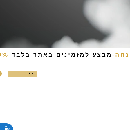
-מבצע למזמינים באתר בלבד
0%
ם להכנה עצמית
קמפינג
צור קשר
נג