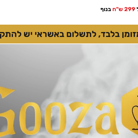
299 ש"ח
בנוף
 בלבד, לתשלום באשראי יש להתקשר 7874167