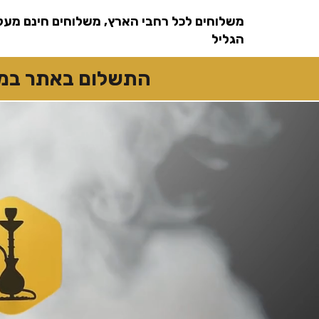
שִׂים
לֵב:
משלוחים לכל רחבי הארץ, משלוחים חינם מעל
בְּאֲתָר
זֶה
מֻפְעֶלֶת
הגליל
מַעֲרֶכֶת
נָגִישׁ
בִּקְלִיק
הַמְּסַיַּעַת
התשלום באתר במזומן
לִנְגִישׁוּת
הָאֲתָר.
לְחַץ
Control-
F11
לְהַתְאָמַת
הָאֲתָר
לְעִוְורִים
הַמִּשְׁתַּמְּשִׁים
בְּתוֹכְנַת
קוֹרֵא־מָסָךְ;
לְחַץ
Control-
F10
לִפְתִיחַת
תַּפְרִיט
נְגִישׁוּת.