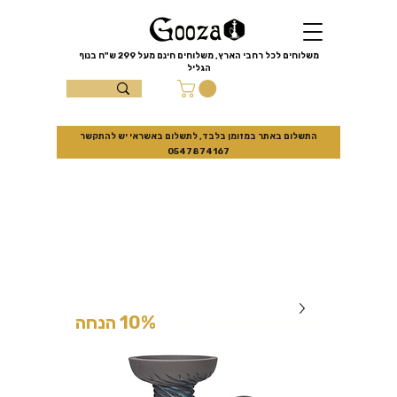
שִׂים
לֵב:
בְּאֲתָר
זֶה
מֻפְעֶלֶת
מַעֲרֶכֶת
משלוחים לכל רחבי הארץ, משלוחים חינם מעל
299 ש"ח
בנוף
נָגִישׁ
הגליל
בִּקְלִיק
הַמְּסַיַּעַת
עצמון 10 נוף
לִנְגִישׁוּת
הָאֲתָר.
הגליל
התשלום באתר במזומן בלבד, לתשלום באשראי יש להתקשר
0547874167
למזמינים באתר בלבד
10% הנחה