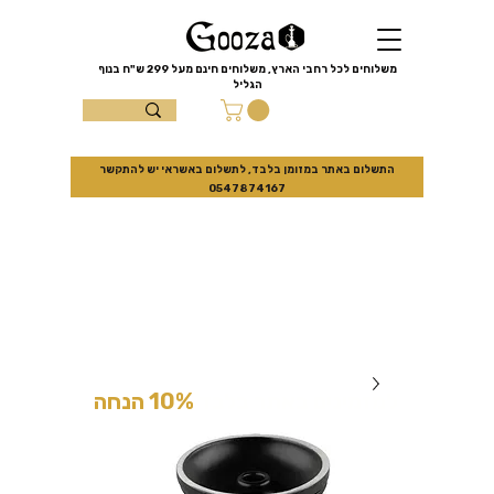
שִׂים
לֵב:
בְּאֲתָר
זֶה
מֻפְעֶלֶת
מַעֲרֶכֶת
משלוחים לכל רחבי הארץ, משלוחים חינם מעל
299 ש"ח
בנוף
נָגִישׁ
הגליל
בִּקְלִיק
הַמְּסַיַּעַת
עצמון 10 נוף
לִנְגִישׁוּת
הָאֲתָר.
הגליל
התשלום באתר במזומן בלבד, לתשלום באשראי יש להתקשר
0547874167
למזמינים באתר בלבד
10% הנחה