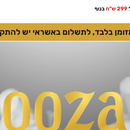
299 ש"ח
בנוף
 בלבד, לתשלום באשראי יש להתקשר 7874167