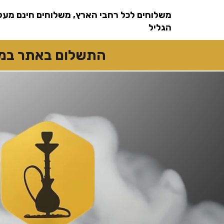
שִׂים
לֵב:
משלוחים לכל רחבי הארץ, משלוחים חינם מעל
בְּאֲתָר
זֶה
מֻפְעֶלֶת
הגליל
מַעֲרֶכֶת
נָגִישׁ
בִּקְלִיק
הַמְּסַיַּעַת
התשלום באתר במזומן
לִנְגִישׁוּת
הָאֲתָר.
לְחַץ
Control-
F11
לְהַתְאָמַת
הָאֲתָר
לְעִוְורִים
הַמִּשְׁתַּמְּשִׁים
בְּתוֹכְנַת
קוֹרֵא־מָסָךְ;
לְחַץ
Control-
F10
לִפְתִיחַת
תַּפְרִיט
נְגִישׁוּת.