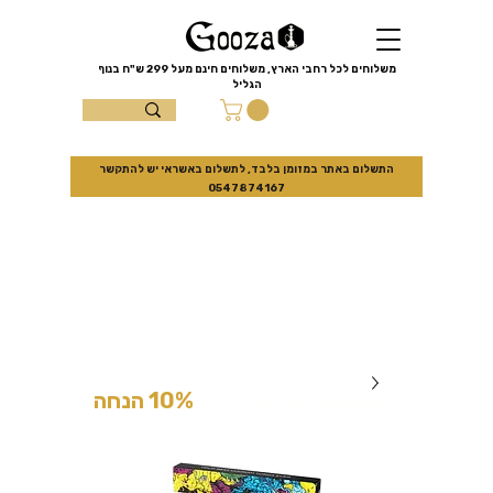
שִׂים
לֵב:
בְּאֲתָר
זֶה
מֻפְעֶלֶת
מַעֲרֶכֶת
משלוחים לכל רחבי הארץ, משלוחים חינם מעל
299 ש"ח
בנוף
נָגִישׁ
הגליל
בִּקְלִיק
הַמְּסַיַּעַת
עצמון 10 נוף
לִנְגִישׁוּת
הָאֲתָר.
הגליל
התשלום באתר במזומן בלבד, לתשלום באשראי יש להתקשר
0547874167
למזמינים באתר בלבד
10% הנחה