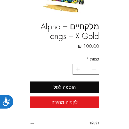
מלקחיים Alpha –
Tongs – X Gold
מחיר
כמות
*
הוספה לסל
נג
לקנייה מהירה
תיאור