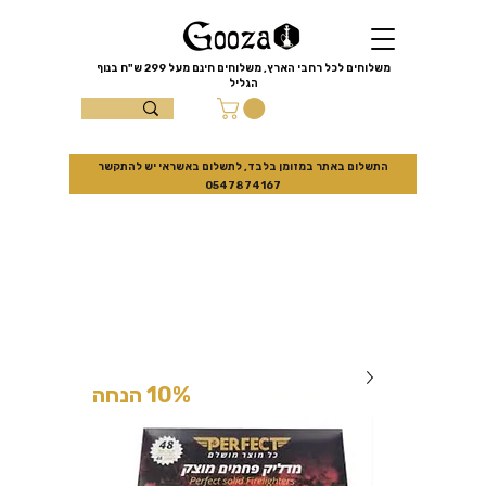
שִׂים
לֵב:
בְּאֲתָר
זֶה
מֻפְעֶלֶת
מַעֲרֶכֶת
משלוחים לכל רחבי הארץ, משלוחים חינם מעל
299 ש"ח
בנוף
נָגִישׁ
הגליל
בִּקְלִיק
הַמְּסַיַּעַת
עצמון 10 נוף
לִנְגִישׁוּת
הָאֲתָר.
הגליל
התשלום באתר במזומן בלבד, לתשלום באשראי יש להתקשר
0547874167
למזמינים באתר בלבד
10% הנחה