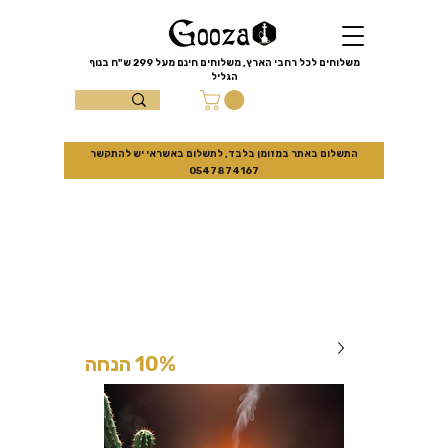
שִׂים
לֵב:
בְּאֲתָר
זֶה
מֻפְעֶלֶת
מַעֲרֶכֶת
משלוחים לכל רחבי הארץ, משלוחים חינם מעל
299 ש"ח
בנוף
נָגִישׁ
הגליל
בִּקְלִיק
הַמְּסַיַּעַת
עצמון 10 נוף
לִנְגִישׁוּת
הָאֲתָר.
הגליל
התשלום באתר במזומן בלבד, לתשלום באשראי יש להתקשר
0547874167
למזמינים באתר בלבד
10% הנחה