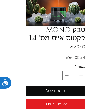
טבק MONO
קקטוס אייס מס' 14
מחיר
4 ב-100 ש"ח
כמות
*
נג
הוספה לסל
לקנייה מהירה