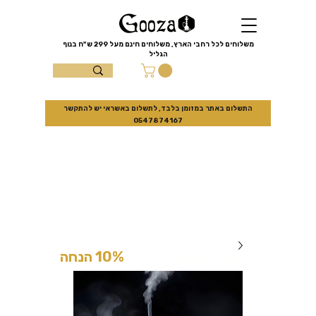
שִׂים
לֵב:
בְּאֲתָר
זֶה
מֻפְעֶלֶת
מַעֲרֶכֶת
משלוחים לכל רחבי הארץ, משלוחים חינם מעל
299 ש"ח
בנוף
נָגִישׁ
הגליל
בִּקְלִיק
הַמְּסַיַּעַת
עצמון 10 נוף
לִנְגִישׁוּת
הָאֲתָר.
הגליל
התשלום באתר במזומן בלבד, לתשלום באשראי יש להתקשר
0547874167
למזמינים באתר בלבד
10% הנחה