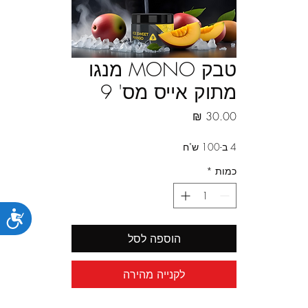
טבק MONO מנגו
מתוק אייס מס' 9
מחיר
4 ב-100 ש"ח
כמות
*
נג
הוספה לסל
לקנייה מהירה