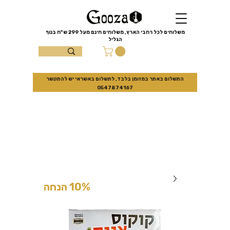
שִׂים
לֵב:
בְּאֲתָר
זֶה
מֻפְעֶלֶת
מַעֲרֶכֶת
משלוחים לכל רחבי הארץ, משלוחים חינם מעל
299 ש"ח
בנוף
נָגִישׁ
הגליל
בִּקְלִיק
הַמְּסַיַּעַת
עצמון 10 נוף
לִנְגִישׁוּת
הָאֲתָר.
הגליל
התשלום באתר במזומן בלבד, לתשלום באשראי יש להתקשר
0547874167
למזמינים באתר בלבד
10% הנחה