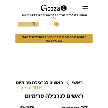
שִׂים
לֵב:
בְּאֲתָר
זֶה
מֻפְעֶלֶת
מַעֲרֶכֶת
משלוחים לכל רחבי הארץ, משלוחים חינם מעל
299 ש"ח
בנוף
נָגִישׁ
הגליל
בִּקְלִיק
הַמְּסַיַּעַת
עצמון 10 נוף
לִנְגִישׁוּת
הָאֲתָר.
הגליל
התשלום באתר במזומן בלבד, לתשלום באשראי יש להתקשר
0547874167
ראשי
ראשים לנרגילה פרימיום
למזמינים באתר בלבד
10% הנחה
ראשים לנרגילה פרימיום
סינון ומיון