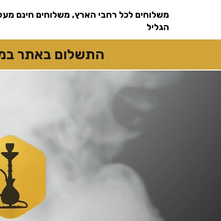
שִׂים
לֵב:
משלוחים לכל רחבי הארץ, משלוחים חינם מעל
בְּאֲתָר
זֶה
מֻפְעֶלֶת
הגליל
מַעֲרֶכֶת
נָגִישׁ
בִּקְלִיק
הַמְּסַיַּעַת
התשלום באתר במזומן
לִנְגִישׁוּת
הָאֲתָר.
לְחַץ
Control-
F11
לְהַתְאָמַת
הָאֲתָר
לְעִוְורִים
הַמִּשְׁתַּמְּשִׁים
בְּתוֹכְנַת
קוֹרֵא־מָסָךְ;
לְחַץ
Control-
F10
לִפְתִיחַת
תַּפְרִיט
נְגִישׁוּת.