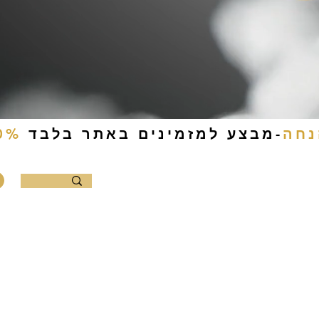
-מבצע למזמינים באתר בלבד
0%
ם להכנה עצמית
קמפינג
צור קשר