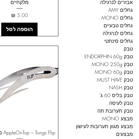
מלקחיים
אבזרים לנרגילה
גחלים AMY
מחיר
גחלים MONO
גחלים טבעיים
הוספה לסל
גחלים לנרגילה
גחלים סינתטי
טבק
טבק ENDORPHIN 60g
טבק MONO 250g
טבק MONO 60g
טבק MUST HAVE
טבק NASH
טבק בליס 60 ג'
טבק לעיסה
טבק תערובת תה
מבצע MONO
מבצע מגוון תערובות לעישון
AppleOnTop – Tongs Flip מלקחיים
מבצעים