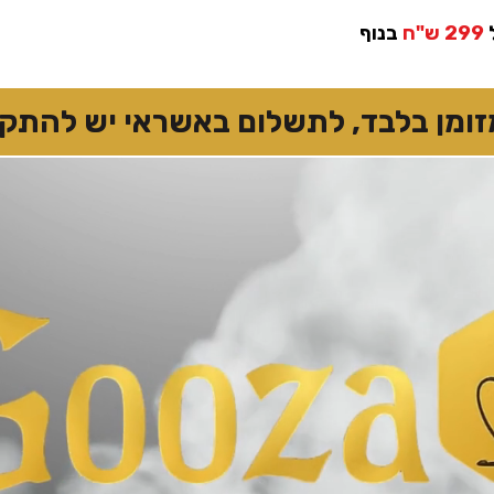
299 ש"ח
בנוף
 בלבד, לתשלום באשראי יש להתקשר 7874167