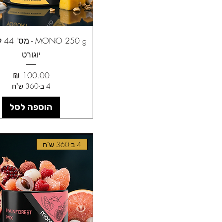
50 g
יוגורט
מחיר
4 ב-360 ש"ח
הוספה לסל
4 ב-360 ש"ח