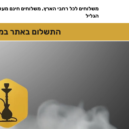
שִׂים
לֵב:
משלוחים לכל רחבי הארץ, משלוחים חינם מעל
בְּאֲתָר
זֶה
מֻפְעֶלֶת
הגליל
מַעֲרֶכֶת
נָגִישׁ
בִּקְלִיק
הַמְּסַיַּעַת
התשלום באתר במזומן
לִנְגִישׁוּת
הָאֲתָר.
לְחַץ
Control-
F11
לְהַתְאָמַת
הָאֲתָר
לְעִוְורִים
הַמִּשְׁתַּמְּשִׁים
בְּתוֹכְנַת
קוֹרֵא־מָסָךְ;
לְחַץ
Control-
F10
לִפְתִיחַת
תַּפְרִיט
נְגִישׁוּת.