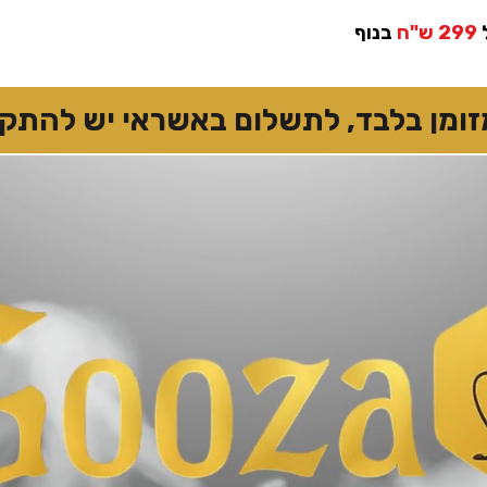
299 ש"ח
בנוף
 בלבד, לתשלום באשראי יש להתקשר 7874167