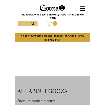
שִׂים
לֵב:
בְּאֲתָר
זֶה
מֻפְעֶלֶת
מַעֲרֶכֶת
משלוחים לכל רחבי הארץ, משלוחים חינם מעל
299 ש"ח
בנוף
נָגִישׁ
הגליל
בִּקְלִיק
הַמְּסַיַּעַת
עצמון 10 נוף
לִנְגִישׁוּת
הָאֲתָר.
הגליל
התשלום באתר במזומן בלבד, לתשלום באשראי יש להתקשר
0547874167
למזמינים באתר בלבד
10% הנחה
ALL ABOUT GOOZA
Smart, affordable products